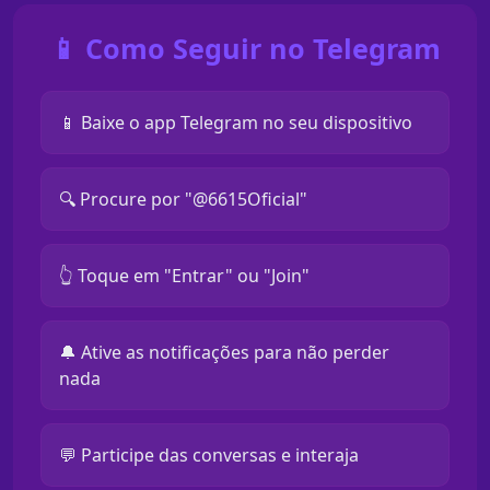
📱 Como Seguir no Telegram
📱 Baixe o app Telegram no seu dispositivo
🔍 Procure por "@6615Oficial"
👆 Toque em "Entrar" ou "Join"
🔔 Ative as notificações para não perder
nada
💬 Participe das conversas e interaja