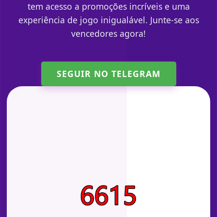
tem acesso a promoções incríveis e uma
experiência de jogo inigualável. Junte-se aos
vencedores agora!
SEGUIR NO TELEGRAM