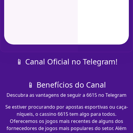
📱 Canal Oficial no Telegram!
📱 Benefícios do Canal
Descubra as vantagens de seguir a 6615 no Telegram
Se estiver procurando por apostas esportivas ou caça-
níqueis, o cassino 6615 tem algo para todos.
Oferecemos os jogos mais recentes de alguns dos
fornecedores de jogos mais populares do setor. Além